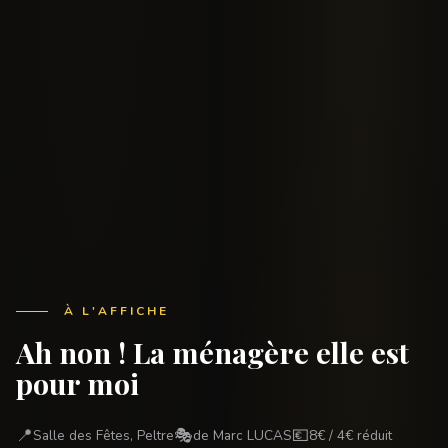
À L'AFFICHE
Ah non ! La ménagère elle est
pour moi
📍
🎭
💶
Salle des Fêtes, Peltre
de Marc LUCAS
8€ / 4€ réduit