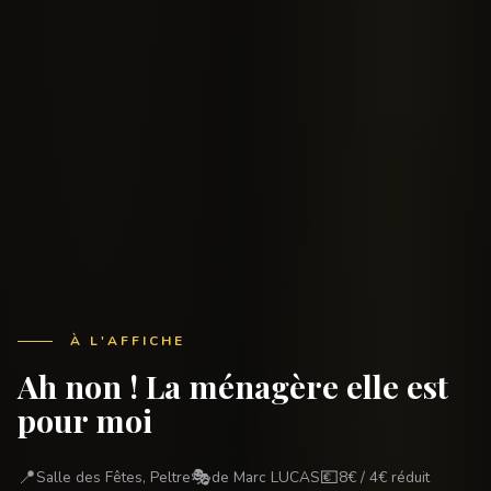
À L'AFFICHE
Ah non ! La ménagère elle est
pour moi
📍
🎭
💶
Salle des Fêtes, Peltre
de Marc LUCAS
8€ / 4€ réduit